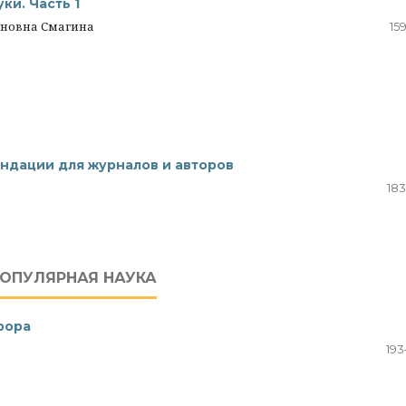
ки. Часть 1
ановна Смагина
15
ндации для журналов и авторов
183
ПОПУЛЯРНАЯ НАУКА
рора
193