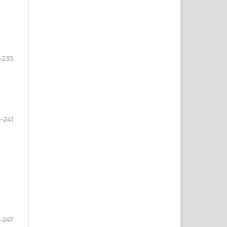
–235
–241
–247