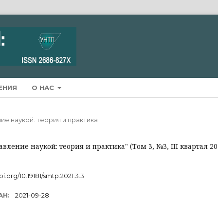
ЕНИЯ
О НАС
ние наукой: теория и практика
вление наукой: теория и практика" (Том 3, №3, III квартал 20
oi.org/10.19181/smtp.2021.3.3
АН:
2021-09-28