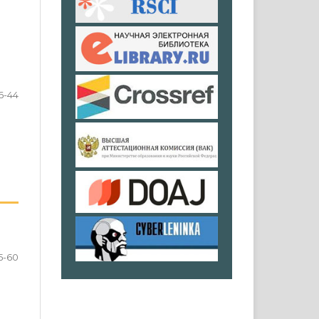
6-44
5-60