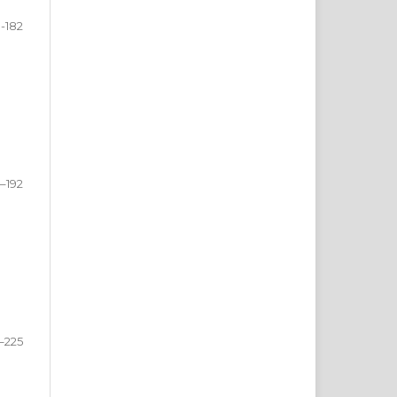
9-182
–192
–225