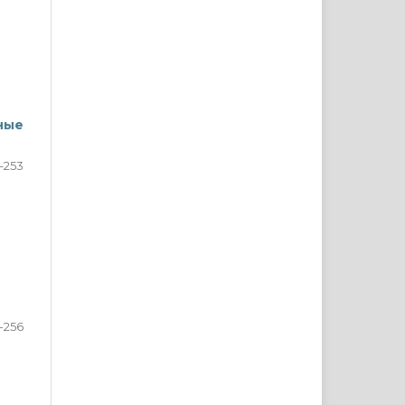
ные
–253
-256