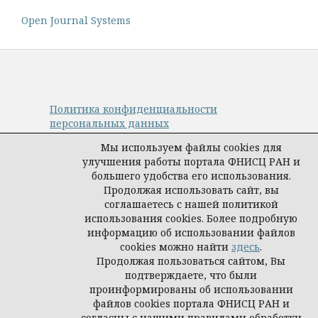
Open Journal Systems
Политика конфиденциальности
персональных данных
© Авторы, журнал «Управление наукой:
Мы используем файлы cookies для
теория и практика», 2019–2026
улучшения работы портала ФНИСЦ РАН и
Материалы журнала доступны по
большего удобства его использования.
лицензии
Creative Commons Attribution
Продолжая использовать сайт, вы
International 4.0 (CC BY)
.
соглашаетесь с нашей политикой
Издатель:
ФНИСЦ РАН
.
использования cookies. Более подробную
информацию об использовании файлов
cookies можно найти
здесь
.
Продолжая пользоваться сайтом, Вы
подтверждаете, что были
проинформированы об использовании
файлов cookies портала ФНИСЦ РАН и
согласны с нашими правилами обработки