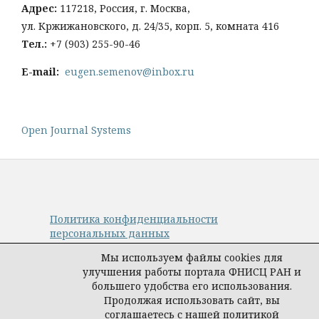
Адрес:
117218, Россия, г. Москва,
ул. Кржижановского, д. 24/35, корп. 5, комната 416
Тел
.:
+
7 (903) 255-90-46
E-mail:
eugen.semenov@inbox.ru
Open Journal Systems
Политика конфиденциальности
персональных данных
© Авторы, журнал «Управление наукой:
Мы используем файлы cookies для
теория и практика», 2019–2026
улучшения работы портала ФНИСЦ РАН и
Материалы журнала доступны по
большего удобства его использования.
лицензии
Creative Commons Attribution
Продолжая использовать сайт, вы
International 4.0 (CC BY)
.
соглашаетесь с нашей политикой