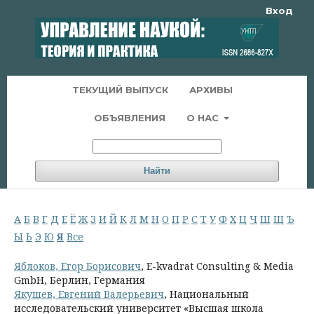
Вход
ТЕКУЩИЙ ВЫПУСК
АРХИВЫ
ОБЪЯВЛЕНИЯ
О НАС
Найти
А
Б
В
Г
Д
Е
Ё
Ж
З
И
Й
К
Л
М
Н
О
П
Р
С
Т
У
Ф
Х
Ц
Ч
Ш
Щ
Ъ
Ы
Ь
Э
Ю
Я
Все
Яблоков, Егор Борисович
, E-kvadrat Consulting & Media
GmbH, Берлин, Германия
Якушев, Евгений Валерьевич
, Национальный
исследовательский университет «Высшая школа