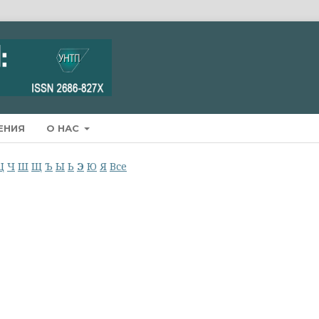
ЕНИЯ
О НАС
Ц
Ч
Ш
Щ
Ъ
Ы
Ь
Э
Ю
Я
Все