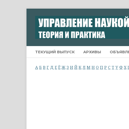
ТЕКУЩИЙ ВЫПУСК
АРХИВЫ
ОБЪЯВЛ
А
Б
В
Г
Д
Е
Ё
Ж
З
И
Й
К
Л
М
Н
О
П
Р
С
Т
У
Ф
Х