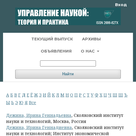
Вход
ТЕКУЩИЙ ВЫПУСК
АРХИВЫ
ОБЪЯВЛЕНИЯ
О НАС
Найти
А
Б
В
Г
Д
Е
Ё
Ж
З
И
Й
К
Л
М
Н
О
П
Р
С
Т
У
Ф
Х
Ц
Ч
Ш
Щ
Ъ
Ы
Ь
Э
Ю
Я
Все
Дежина, Ирина Геннадьевна
, Сколковский институт
науки и технологий, Москва, Россия
Дежина, Ирина Геннадиевна
, Сколковский институт
науки и технологий; Институт экономической