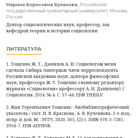
Марина Борисовна Буланова,
Российский
государственный гуманитарный университет, Москва,
Россия
Доктор социологических наук, профессор, зав.
кафедрой теории и истории социологии
ЛИТЕРАТУРА
1. Тощенко Ж. Т., Данилов А. Н. Социологом меня
сделала Сибирь (интервью член-корреспондента
Российской академии наук, доктора философских
наук, профессора Ж. Т. Тощенко главному редактору
журнала «Социология» профессору А. Н. Данилову) //
Социология. 2014. № 4. С. 37–44. EDN THXSLV.
2. Жан Терентьевич Тощенко : биобиблиографический
указатель / сост. Н. В. Краснова, А. В. Кученкова. 2-е изд.,
испр. и доп. М. : РГГУ, 2020. 305, [2] с. ISBN 978-5-7281-
2954-7. EDN AYPHOK.
3. Тощенко Ж. Т., Буланова М. Б. 15 лет социологии в