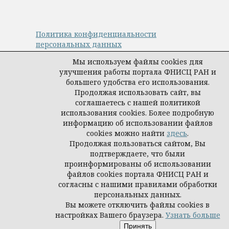
Политика конфиденциальности
персональных данных
© Авторы, журнал «Управление наукой:
Мы используем файлы cookies для
теория и практика», 2019–2026
улучшения работы портала ФНИСЦ РАН и
Материалы журнала доступны по
большего удобства его использования.
лицензии
Creative Commons Attribution
Продолжая использовать сайт, вы
International 4.0 (CC BY)
.
соглашаетесь с нашей политикой
Издатель:
ФНИСЦ РАН
.
использования cookies. Более подробную
информацию об использовании файлов
cookies можно найти
здесь
.
Продолжая пользоваться сайтом, Вы
подтверждаете, что были
проинформированы об использовании
файлов cookies портала ФНИСЦ РАН и
согласны с нашими правилами обработки
персональных данных.
Вы можете отключить файлы cookies в
настройках Вашего браузера.
Узнать больше
Принять