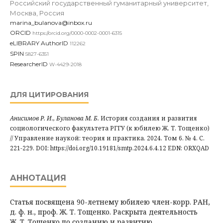
Российский государственный гуманитарный университет,
Москва, Россия
marina_bulanova@inbox.ru
ORCID
https://orcid.org/0000-0002-0001-6315
eLIBRARY AuthorID
112262
SPIN
5827-6351
ResearcherID
W-4429-2018
ДЛЯ ЦИТИРОВАНИЯ
Анисимов Р. И., Буланова М. Б.
История создания и развития
социологического факультета РГГУ (к юбилею Ж. Т. Тощенко)
// Управление наукой: теория и практика. 2024. Том 6. № 4. С.
221-229. DOI: https://doi.org/10.19181/smtp.2024.6.4.12 EDN: ORXQAD
АННОТАЦИЯ
Статья посвящена 90-летнему юбилею член-корр. РАН,
д. ф. н., проф. Ж. Т. Тощенко. Раскрыта деятельность
Ж. Т. Тощенко по созданию и развитию