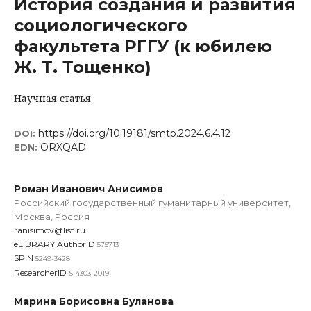
История создания и развития
социологического
факультета РГГУ (к юбилею
Ж. Т. Тощенко)
Научная статья
https://doi.org/10.19181/smtp.2024.6.4.12
DOI:
ORXQAD
EDN:
Роман Иванович Анисимов
Российский государственный гуманитарный университет,
Москва, Россия
ranisimov@list.ru
eLIBRARY AuthorID
575713
SPIN
5249-3428
ResearcherID
S-4303-2019
Марина Борисовна Буланова