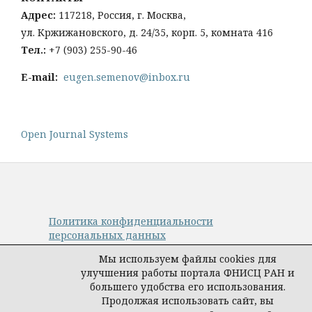
Адрес:
117218, Россия, г. Москва,
ул. Кржижановского, д. 24/35, корп. 5, комната 416
Тел
.:
+
7 (903) 255-90-46
E-mail:
eugen.semenov@inbox.ru
Open Journal Systems
Политика конфиденциальности
персональных данных
© Авторы, журнал «Управление наукой:
Мы используем файлы cookies для
теория и практика», 2019–2026
улучшения работы портала ФНИСЦ РАН и
Материалы журнала доступны по
большего удобства его использования.
лицензии
Creative Commons Attribution
Продолжая использовать сайт, вы