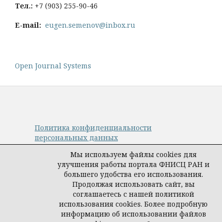
Тел
.:
+
7 (903) 255-90-46
E-mail:
eugen.semenov@inbox.ru
Open Journal Systems
Политика конфиденциальности
персональных данных
© Авторы, журнал «Управление наукой:
Мы используем файлы cookies для
теория и практика», 2019–2026
улучшения работы портала ФНИСЦ РАН и
Материалы журнала доступны по
большего удобства его использования.
лицензии
Creative Commons Attribution
Продолжая использовать сайт, вы
International 4.0 (CC BY)
.
соглашаетесь с нашей политикой
Издатель:
ФНИСЦ РАН
.
использования cookies. Более подробную
информацию об использовании файлов