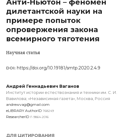
Анти-Ньютон – феномен
дилетантской науки на
примере попыток
опровержения закона
всемирного тяготения
Научная статья
https://doi.org/10.19181/smtp.2020.2.4.9
DOI:
Андрей Геннадьевич Ваганов
Институт истории естествознания и техники им. С. И.
Вавилова; «Независимая газета», Москва, Россия
andrewvag@gmail.com
eLIBRARY AuthorID
768249
ResearcherID
F-9864-2016
ДЛЯ ЦИТИРОВАНИЯ