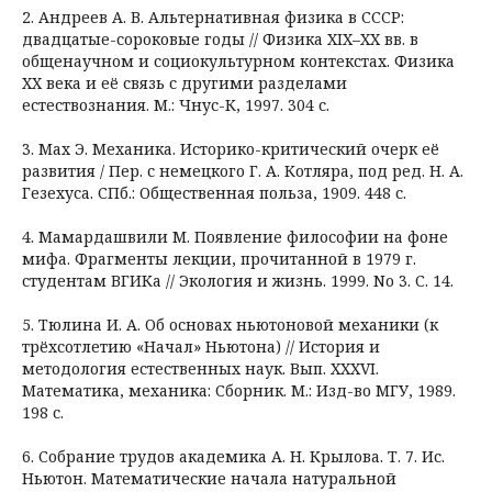
2. Андреев А. В. Альтернативная физика в СССР:
двадцатые-сороковые годы // Физика XIX–XX вв. в
общенаучном и социокультурном контекстах. Физика
XX века и её связь с другими разделами
естествознания. М.: Чнус-К, 1997. 304 с.
3. Мах Э. Механика. Историко-критический очерк её
развития / Пер. с немецкого Г. А. Котляра, под ред. Н. А.
Гезехуса. СПб.: Общественная польза, 1909. 448 с.
4. Мамардашвили М. Появление философии на фоне
мифа. Фрагменты лекции, прочитанной в 1979 г.
студентам ВГИКа // Экология и жизнь. 1999. No 3. С. 14.
5. Тюлина И. А. Об основах ньютоновой механики (к
трёхсотлетию «Начал» Ньютона) // История и
методология естественных наук. Вып. XXXVI.
Математика, механика: Сборник. М.: Изд-во МГУ, 1989.
198 с.
6. Собрание трудов академика А. Н. Крылова. Т. 7. Ис.
Ньютон. Математические начала натуральной