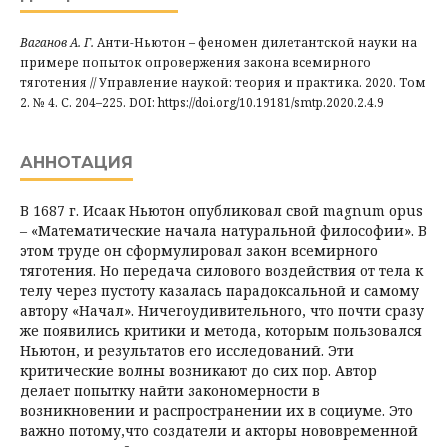
Ваганов А. Г.
Анти-Ньютон – феномен дилетантской науки на
примере попыток опровержения закона всемирного
тяготения // Управление наукой: теория и практика. 2020. Том
2. № 4. С. 204–225. DOI: https://doi.org/10.19181/smtp.2020.2.4.9
АННОТАЦИЯ
В 1687 г. Исаак Ньютон опубликовал свой magnum opus
– «Математические начала натуральной философии». В
этом труде он сформулировал закон всемирного
тяготения. Но передача силового воздействия от тела к
телу через пустоту казалась парадоксальной и самому
автору «Начал». Ничегоудивительного, что почти сразу
же появились критики и метода, которым пользовался
Ньютон, и результатов его исследований. Эти
критические волны возникают до сих пор. Автор
делает попытку найти закономерности в
возникновении и распространении их в социуме. Это
важно потому,что создатели и акторы нововременной