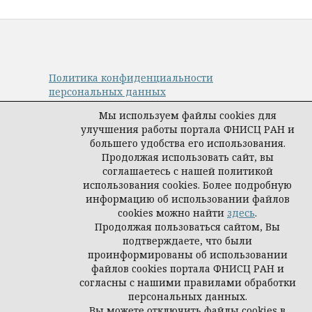
Политика конфиденциальности
персональных данных
© Авторы, журнал «Управление наукой:
Мы используем файлы cookies для
теория и практика», 2019–2026
улучшения работы портала ФНИСЦ РАН и
Материалы журнала доступны по
большего удобства его использования.
лицензии
Creative Commons Attribution
Продолжая использовать сайт, вы
International 4.0 (CC BY)
.
соглашаетесь с нашей политикой
Издатель:
ФНИСЦ РАН
.
использования cookies. Более подробную
информацию об использовании файлов
cookies можно найти
здесь
.
Продолжая пользоваться сайтом, Вы
подтверждаете, что были
проинформированы об использовании
файлов cookies портала ФНИСЦ РАН и
согласны с нашими правилами обработки
персональных данных.
Вы можете отключить файлы cookies в