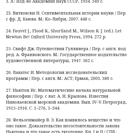
3. Л.: Изд-во Академии наук СССР, 1934. 349 с.
23. Витковски Н. Сентиментальная история науки / Пер.
с фр. Д. Баюка. М.: Ко-Либри, 2007. 448 с.
24. Fauvel J., Flood R., Shortland M., Wilson R. J. (ed.). Let
Newton Be! Oxford University Press, 1994. 272 p.
25. Свифт Дж. Путешествия Гулливера / Пер. с англ. под
ред. А. Франковского. М.: Государственное издательство
художественной литературы, 1947. 562 с.
26. Лакатос И. Методология исследовательских
программ / Пер. с англ. М.: АСТ; Ермак, 2003. 380 с.
27. Ньютон Ис. Математические начала натуральной
философии / Пер. с лат. А. Н. Крылова. Известия
Николаевской морской академии. Вып. IV–V. Петроград,
1915–1916. С. 1–276, 1–344.
28. Фельзенмайер В. Э. Как появилось вещество и что
оно такое. Доказательство несостоятельности закона
Ньютона и что такое есть тяготение. Кн. I и II / CПб.: