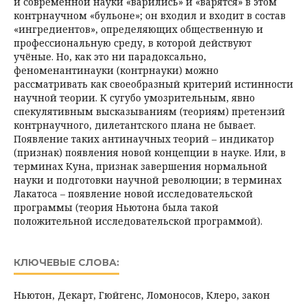
и современной науки «варились» и «варятся» в этом
контрнаучном «бульоне»; он входил и входит в состав
«ингредиентов», определяющих общественную и
профессиональную среду, в которой действуют
учёные. Но, как это ни парадоксально,
феноменантинауки (контрнауки) можно
рассматривать как своеобразный критерий истинности
научной теории. К сугубо умозрительным, явно
спекулятивным высказываниям (теориям) претензий
контрнаучного, дилетантского плана не бывает.
Появление таких антинаучных теорий – индикатор
(признак) появления новой концепции в науке. Или, в
терминах Куна, признак завершения нормальной
науки и подготовки научной революции; в терминах
Лакатоса – появление новой исследовательской
программы (теория Ньютона была такой
положительной исследовательской программой).
КЛЮЧЕВЫЕ СЛОВА:
Ньютон, Декарт, Гюйгенс, Ломоносов, Клеро, закон