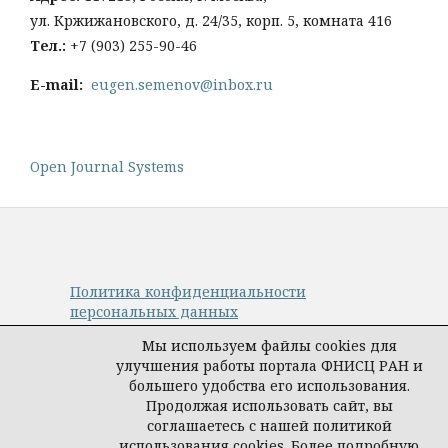
ул. Кржижановского, д. 24/35, корп. 5, комната 416
Тел
.:
+
7 (903) 255-90-46
E-mail:
eugen.semenov@inbox.ru
Open Journal Systems
Политика конфиденциальности
персональных данных
© Авторы, журнал «Управление наукой:
Мы используем файлы cookies для
теория и практика», 2019–2026
улучшения работы портала ФНИСЦ РАН и
Материалы журнала доступны по
большего удобства его использования.
лицензии
Creative Commons Attribution
Продолжая использовать сайт, вы
International 4.0 (CC BY)
.
соглашаетесь с нашей политикой
Издатель:
ФНИСЦ РАН
.
использования cookies. Более подробную