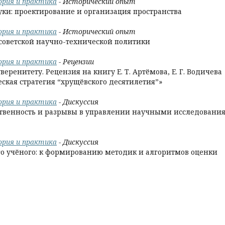
еория и практика
- Исторический опыт
уки: проектирование и организация пространства
еория и практика
- Исторический опыт
 советской научно-технической политики
еория и практика
- Рецензии
еренитету. Рецензия на книгу Е. Т. Артёмова, Е. Г. Водичева
ская стратегия “хрущёвского десятилетия”»
еория и практика
- Дискуссия
мственность и разрывы в управлении научными исследовани
еория и практика
- Дискуссия
го учёного: к формированию методик и алгоритмов оценки