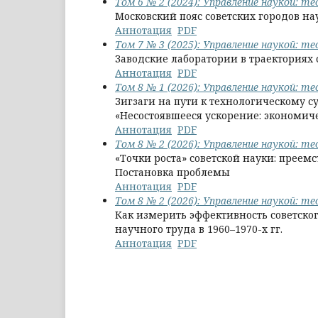
Том 6 № 2 (2024): Управление наукой: т
Московский пояс советских городов на
Аннотация
PDF
Том 7 № 3 (2025): Управление наукой: т
Заводские лаборатории в траекториях
Аннотация
PDF
Том 8 № 1 (2026): Управление наукой: т
Зигзаги на пути к технологическому сув
«Несостоявшееся ускорение: экономиче
Аннотация
PDF
Том 8 № 2 (2026): Управление наукой: т
«Точки роста» советской науки: прее
Постановка проблемы
Аннотация
PDF
Том 8 № 2 (2026): Управление наукой: т
Как измерить эффективность советско
научного труда в 1960–1970-х гг.
Аннотация
PDF