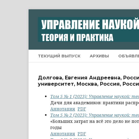
ТЕКУЩИЙ ВЫПУСК
АРХИВЫ
ОБЪЯВЛ
Долгова, Евгения Андреевна, Рос
университет, Москва, Россия, Рос
Том 5 № 1 (2023): Управление наукой: т
Дачи для академиков: практики распре
Аннотация
PDF
Том 5 № 2 (2023): Управление наукой: т
«Больших затрат на всё это дело не по
годы
Аннотация
PDF