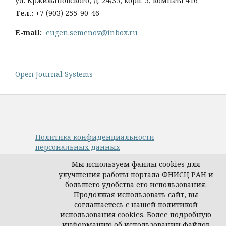
ул. Кржижановского, д. 24/35, корп. 5, комната 416
Тел
.:
+
7 (903) 255-90-46
E-mail:
eugen.semenov@inbox.ru
Open Journal Systems
Политика конфиденциальности
персональных данных
© Авторы, журнал «Управление наукой:
Мы используем файлы cookies для
теория и практика», 2019–2026
улучшения работы портала ФНИСЦ РАН и
Материалы журнала доступны по
большего удобства его использования.
лицензии
Creative Commons Attribution
Продолжая использовать сайт, вы
International 4.0 (CC BY)
.
соглашаетесь с нашей политикой
Издатель:
ФНИСЦ РАН
.
использования cookies. Более подробную
информацию об использовании файлов