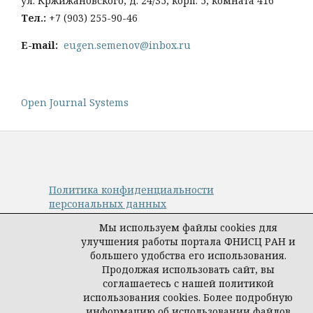
ул. Кржижановского, д. 24/35, корп. 5, комната 416
Тел
.:
+
7 (903) 255-90-46
E-mail:
eugen.semenov@inbox.ru
Open Journal Systems
Политика конфиденциальности
персональных данных
© Авторы, журнал «Управление наукой:
Мы используем файлы cookies для
теория и практика», 2019–2026
улучшения работы портала ФНИСЦ РАН и
Материалы журнала доступны по
большего удобства его использования.
лицензии
Creative Commons Attribution
Продолжая использовать сайт, вы
International 4.0 (CC BY)
.
соглашаетесь с нашей политикой
Издатель:
ФНИСЦ РАН
.
использования cookies. Более подробную
информацию об использовании файлов