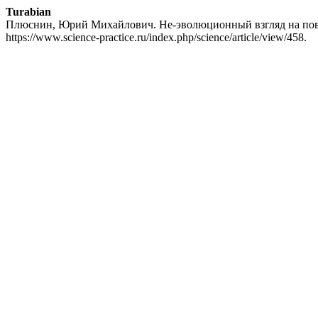
Turabian
Плюснин, Юрий Михайлович. Не-эволюционный взгляд на пов
https://www.science-practice.ru/index.php/science/article/view/458.